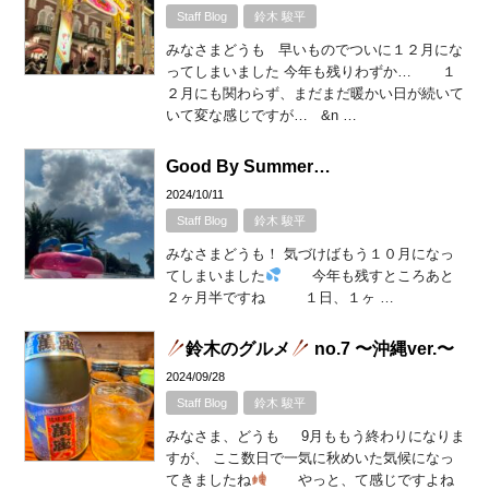
Staff Blog
鈴木 駿平
みなさまどうも 早いものでついに１２月にな
ってしまいました 今年も残りわずか… １
２月にも関わらず、まだまだ暖かい日が続いて
いて変な感じですが… &n …
Good By Summer…
2024/10/11
Staff Blog
鈴木 駿平
みなさまどうも！ 気づけばもう１０月になっ
てしまいました
今年も残すところあと
２ヶ月半ですね １日、１ヶ …
鈴木のグルメ
no.7 〜沖縄ver.〜
2024/09/28
Staff Blog
鈴木 駿平
みなさま、どうも 9月ももう終わりになりま
すが、 ここ数日で一気に秋めいた気候になっ
てきましたね
やっと、て感じですよね