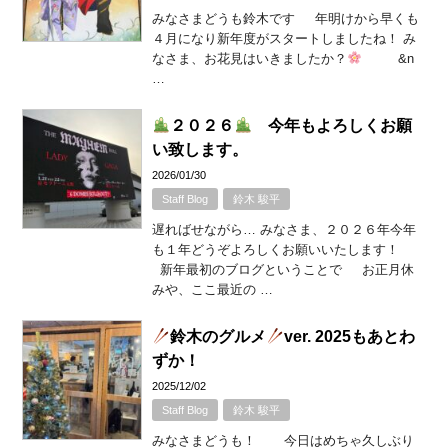
みなさまどうも鈴木です 年明けから早くも
４月になり新年度がスタートしましたね！ み
なさま、お花見はいきましたか？
&n
…
２０２６
今年もよろしくお願
い致します。
2026/01/30
Staff Blog
鈴木 駿平
遅ればせながら… みなさま、２０２６年今年
も１年どうぞよろしくお願いいたします！
新年最初のブログということで お正月休
みや、ここ最近の …
鈴木のグルメ
ver. 2025もあとわ
ずか！
2025/12/02
Staff Blog
鈴木 駿平
みなさまどうも！ 今日はめちゃ久しぶり