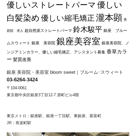
優しい
優しいストレートパーマ
瀧本顕
白髪染め
優しい縮毛矯正
美
鈴木駿平
超自然派ストレートパーマ
銀座 ブルー
容院 求人
銀座美容室
ムスウィート
銀座 美容院
銀座美容院、ノ
香草カラ
ンジアミンカラー、優しい縮毛矯正、アシスタント募集
ー
髪質改善
銀座 美容院・美容室 bloom sweet｜ブルーム･スウィート
03-6264-3424
〒104-0061
東京都中央区銀座3丁目12-7 原町ビル4階
東京メトロ：銀座駅、銀座一丁目駅、東銀座、新富町
JR：有楽町駅