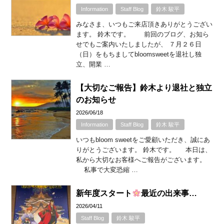
Information
Staff Blog
鈴木 駿平
みなさま、いつもご来店頂きありがとうござい
ます。 鈴木です。 前回のブログ、お知ら
せでもご案内いたしましたが、 ７月２６日
（日）をもちましてbloomsweetを退社し独
立、開業 …
【大切なご報告】鈴木より退社と独立
のお知らせ
2026/06/18
Information
Staff Blog
鈴木 駿平
いつもbloom sweetをご愛顧いただき、誠にあ
りがとうございます。 鈴木です。 本日は、
私から大切なお客様へご報告がございます。
私事で大変恐縮 …
新年度スタート
最近の出来事…
2026/04/11
Staff Blog
鈴木 駿平