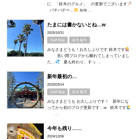
に 「鈴木のグルメ」 の更新でございます
パチパチ〜…
&nb …
たまには書かないとね…w
2025/10/31
Staff Blog
鈴木 駿平
みなさまどうも！お久しぶりです 鈴木です
長い間ブログから離れてしまっていまし
た…
夏も終わり、すっ …
新年最初の…
2025/03/14
Staff Blog
鈴木 駿平
みなさまどうも お久しぶりです！ 新年にな
ってから初のブログ更新です…w 鈴木です
…
今年も残り……
2024/12/06