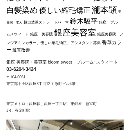
瀧本顕
白髪染め
優しい縮毛矯正
美
鈴木駿平
超自然派ストレートパーマ
銀座 ブルー
容院 求人
銀座美容室
ムスウィート
銀座 美容院
銀座美容院、ノ
香草カラ
ンジアミンカラー、優しい縮毛矯正、アシスタント募集
ー
髪質改善
銀座 美容院・美容室 bloom sweet｜ブルーム･スウィート
03-6264-3424
〒104-0061
東京都中央区銀座3丁目12-7 原町ビル4階
東京メトロ：銀座駅、銀座一丁目駅、東銀座、新富町
JR：有楽町駅