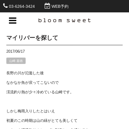
03-6264-3424
WEB予約
マイリバーを探して
2017/06/17
山崎 嘉徳
長野の川が氾濫した後
なかなか魚が戻ってこないので
渓流釣り熱が少々冷めている山崎です。
しかし梅雨入りしたとはいえ
初夏のこの時期は山の緑がとても美しくて