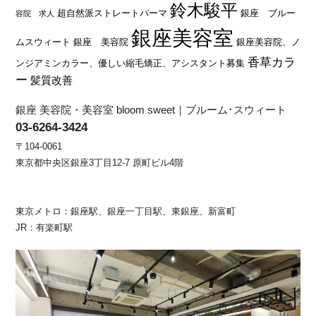
鈴木駿平
超自然派ストレートパーマ
銀座 ブルー
容院 求人
銀座美容室
ムスウィート
銀座 美容院
銀座美容院、ノ
香草カラ
ンジアミンカラー、優しい縮毛矯正、アシスタント募集
ー
髪質改善
銀座 美容院・美容室 bloom sweet｜ブルーム･スウィート
03-6264-3424
〒104-0061
東京都中央区銀座3丁目12-7 原町ビル4階
東京メトロ：銀座駅、銀座一丁目駅、東銀座、新富町
JR：有楽町駅