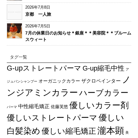
2026年7月8日
京都 一人旅
2026年7月5日
7月の休業日のお知らせ＊銀座＊＊美容院＊＊ブルーム
スウィート
タグ一覧
G-upストレートパーマ
G-up縮毛中性
ア
ノ
オーガニックカラー
ザクロペインター
ジュバンシャンプー
ンジアミンカラー
ハーブカラー
優しいカラー剤
中性縮毛矯正
佐藤芙悠
パーマ
優しい
優しいストレートパーマ
瀧本顕
白髪染め
優しい縮毛矯正
美