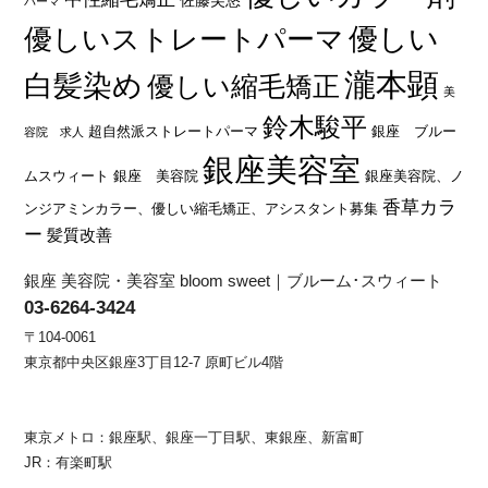
佐藤芙悠
パーマ
優しい
優しいストレートパーマ
瀧本顕
白髪染め
優しい縮毛矯正
美
鈴木駿平
超自然派ストレートパーマ
銀座 ブルー
容院 求人
銀座美容室
ムスウィート
銀座 美容院
銀座美容院、ノ
香草カラ
ンジアミンカラー、優しい縮毛矯正、アシスタント募集
ー
髪質改善
銀座 美容院・美容室 bloom sweet｜ブルーム･スウィート
03-6264-3424
〒104-0061
東京都中央区銀座3丁目12-7 原町ビル4階
東京メトロ：銀座駅、銀座一丁目駅、東銀座、新富町
JR：有楽町駅