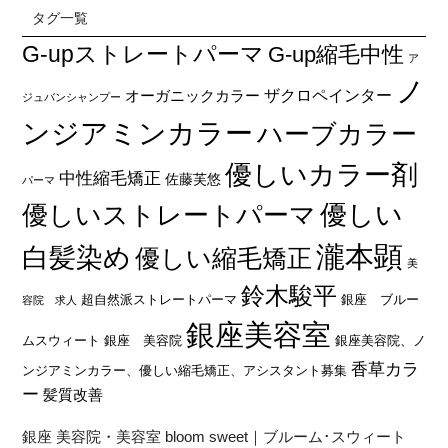
タグ一覧
G-upストレートパーマ
G-up縮毛中性
ア
ノ
オーガニックカラー
ザクロペインター
ジュバンシャンプー
ンジアミンカラー
ハーブカラー
優しいカラー剤
中性縮毛矯正
佐藤芙悠
パーマ
優しい
優しいストレートパーマ
瀧本顕
白髪染め
優しい縮毛矯正
美
鈴木駿平
超自然派ストレートパーマ
銀座 ブルー
容院 求人
銀座美容室
ムスウィート
銀座 美容院
銀座美容院、ノ
香草カラ
ンジアミンカラー、優しい縮毛矯正、アシスタント募集
ー
髪質改善
銀座 美容院・美容室 bloom sweet｜ブルーム･スウィート