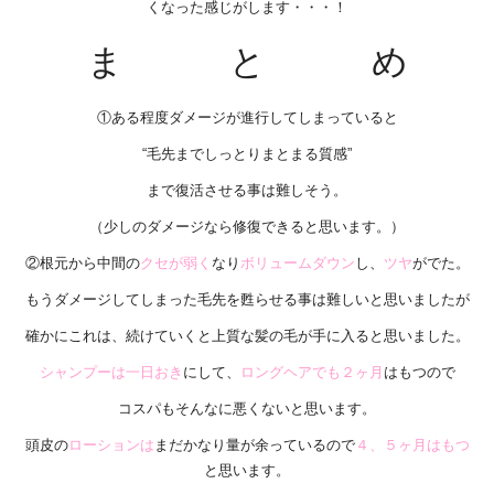
くなった感じがします・・・！
ま と め
①ある程度ダメージが進行してしまっていると
“毛先までしっとりまとまる質感”
まで復活させる事は難しそう。
（少しのダメージなら修復できると思います。）
②根元から中間の
クセが弱く
なり
ボリュームダウン
し、
ツヤ
がでた。
もうダメージしてしまった毛先を甦らせる事は難しいと思いましたが
確かにこれは、続けていくと上質な髪の毛が手に入ると思いました。
シャンプーは一日おき
にして、
ロングヘアでも２ヶ月
はもつので
コスパもそんなに悪くないと思います。
頭皮の
ローションは
まだかなり量が余っているので
４、５ヶ月はもつ
と思います。