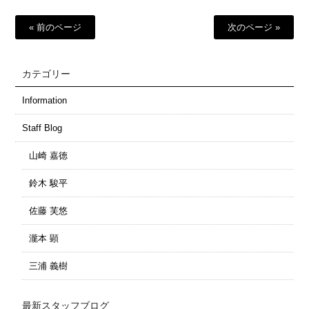
« 前のページ
次のページ »
カテゴリー
Information
Staff Blog
山崎 嘉徳
鈴木 駿平
佐藤 芙悠
瀧本 顕
三浦 義樹
最新スタッフブログ