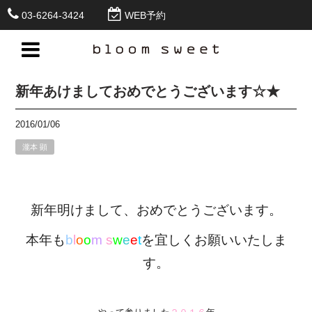
03-6264-3424
WEB予約
新年あけましておめでとうございます☆★
2016/01/06
瀧本 顕
新年明けまして、おめでとうございます。
本年も
b
l
o
o
m
s
w
e
e
t
を宜しくお願いいたしま
す。