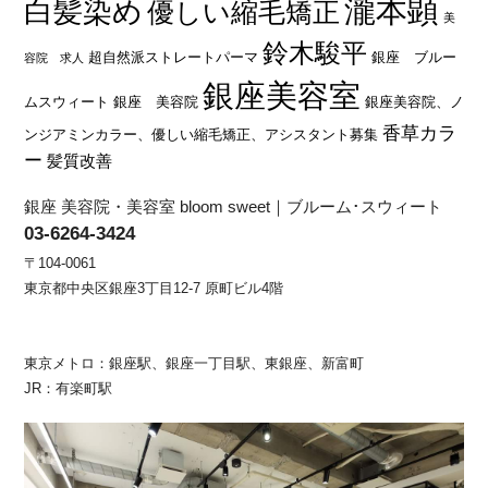
瀧本顕
白髪染め
優しい縮毛矯正
美
鈴木駿平
超自然派ストレートパーマ
銀座 ブルー
容院 求人
銀座美容室
ムスウィート
銀座 美容院
銀座美容院、ノ
香草カラ
ンジアミンカラー、優しい縮毛矯正、アシスタント募集
ー
髪質改善
銀座 美容院・美容室 bloom sweet｜ブルーム･スウィート
03-6264-3424
〒104-0061
東京都中央区銀座3丁目12-7 原町ビル4階
東京メトロ：銀座駅、銀座一丁目駅、東銀座、新富町
JR：有楽町駅