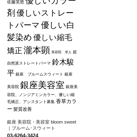
優しいカラー
佐藤芙悠
剤
優しいストレー
優しい白
トパーマ
髪染め
優しい縮毛
瀧本顕
矯正
超
美容院 求人
鈴木駿
自然派ストレートパーマ
平
銀座 ブルームスウィート
銀座
銀座美容室
美容院
銀座美
容院、ノンジアミンカラー、優しい縮
香草カラ
毛矯正、アシスタント募集
ー
髪質改善
銀座 美容院・美容室 bloom sweet
｜ブルーム･スウィート
03-6264-3424