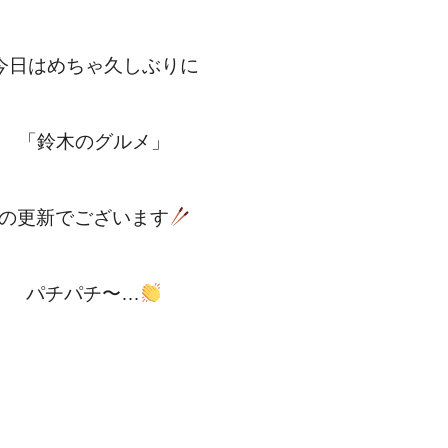
今日はめちゃ久しぶりに
「鈴木のグルメ」
の更新でございます
パチパチ〜…