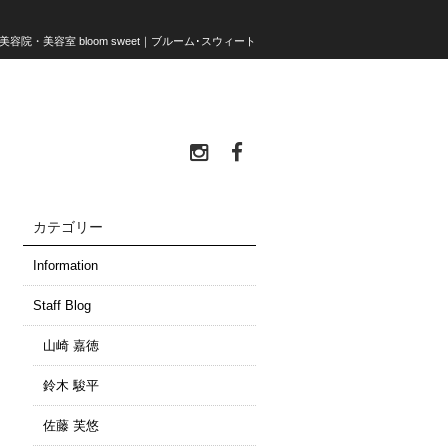
座 美容院・美容室 bloom sweet｜ブルーム･スウィート
カテゴリー
Information
Staff Blog
山崎 嘉徳
鈴木 駿平
佐藤 芙悠