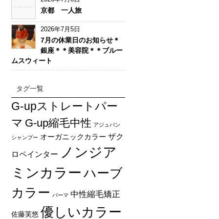
京都 一人旅
2026年7月5日
7月の休業日のお知らせ＊
銀座＊＊美容院＊＊ブルー
ムスウィート
タグ一覧
G-upストレートパー
マ
G-up縮毛中性
アジュバン
オーガニックカラー
ザク
シャンプー
ノンジア
ロペインター
ミンカラー
ハーブ
カラー
中性縮毛矯正
パーマ
優しいカラー
佐藤芙悠