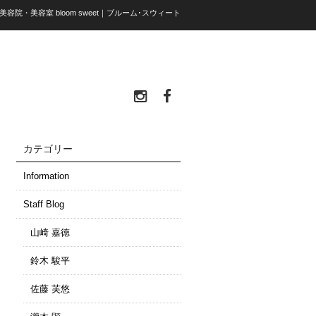
座 美容院・美容室 bloom sweet｜ブルーム･スウィート
カテゴリー
Information
Staff Blog
山崎 嘉徳
鈴木 駿平
佐藤 芙悠