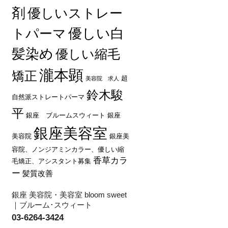
剤
優しいストレー
優しい白
トパーマ
髪染め
優しい縮毛
瀧本顕
矯正
超
美容院 求人
鈴木駿
自然派ストレートパーマ
平
銀座 ブルームスウィート
銀座
銀座美容室
美容院
銀座美
容院、ノンジアミンカラー、優しい縮
香草カラ
毛矯正、アシスタント募集
ー
髪質改善
銀座 美容院・美容室 bloom sweet
｜ブルーム･スウィート
03-6264-3424