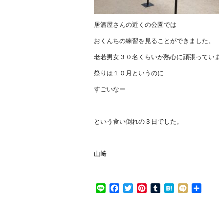
居酒屋さんの近くの公園では
おくんちの練習を見ることができました。
老若男女３０名くらいが熱心に頑張ってい
祭りは１０月というのに
すごいなー
という食い倒れの３日でした。
山﨑
Line
Facebook
Twitter
Pinterest
Tumblr
Hatena
Mixi
共
有