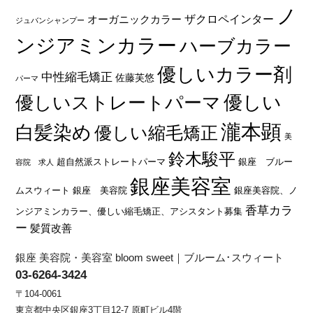
ノ
オーガニックカラー
ザクロペインター
ジュバンシャンプー
ンジアミンカラー
ハーブカラー
優しいカラー剤
中性縮毛矯正
佐藤芙悠
パーマ
優しい
優しいストレートパーマ
瀧本顕
白髪染め
優しい縮毛矯正
美
鈴木駿平
超自然派ストレートパーマ
銀座 ブルー
容院 求人
銀座美容室
ムスウィート
銀座 美容院
銀座美容院、ノ
香草カラ
ンジアミンカラー、優しい縮毛矯正、アシスタント募集
ー
髪質改善
銀座 美容院・美容室 bloom sweet｜ブルーム･スウィート
03-6264-3424
〒104-0061
東京都中央区銀座3丁目12-7 原町ビル4階