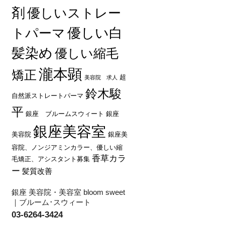
剤
優しいストレー
優しい白
トパーマ
髪染め
優しい縮毛
瀧本顕
矯正
超
美容院 求人
鈴木駿
自然派ストレートパーマ
平
銀座 ブルームスウィート
銀座
銀座美容室
美容院
銀座美
容院、ノンジアミンカラー、優しい縮
香草カラ
毛矯正、アシスタント募集
ー
髪質改善
銀座 美容院・美容室 bloom sweet
｜ブルーム･スウィート
03-6264-3424