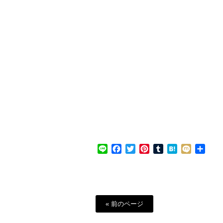
Line
Facebook
Twitter
Pinterest
Tumblr
Hatena
Mixi
共
有
« 前のページ