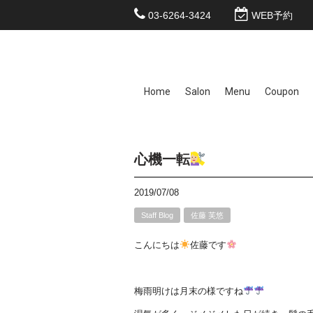
03-6264-3424
WEB予約
Home
Salon
Menu
Coupon
心機一転
2019/07/08
Staff Blog
佐藤 芙悠
こんにちは
佐藤です
梅雨明けは月末の様ですね