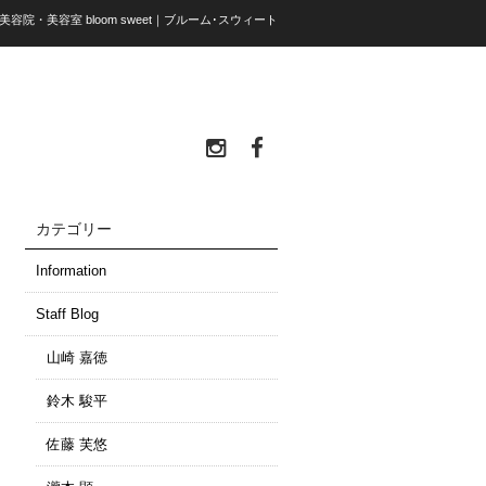
 美容院・美容室 bloom sweet｜ブルーム･スウィート
カテゴリー
Information
Staff Blog
山崎 嘉徳
鈴木 駿平
佐藤 芙悠