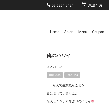
03-6264-3424
WEB予約
Home
Salon
Menu
Coupon
俺のハワイ
2025/11/23
山崎 嘉徳
Staff Blog
….. なんて生意気なことを
昔は言っていましたが
なんと１５、６年ぶりのハワイ