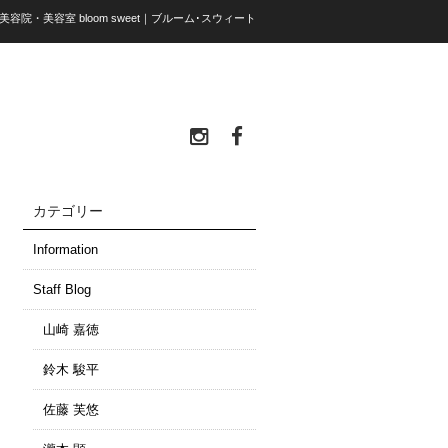
 美容院・美容室 bloom sweet｜ブルーム･スウィート
カテゴリー
Information
Staff Blog
山崎 嘉徳
鈴木 駿平
佐藤 芙悠