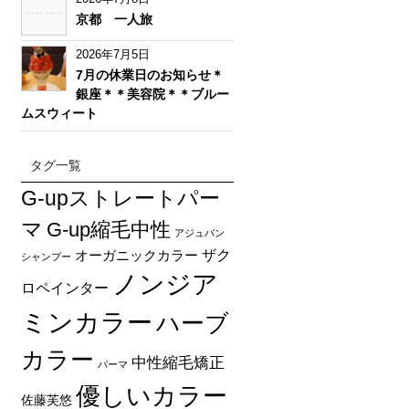
京都 一人旅
2026年7月5日
7月の休業日のお知らせ＊
銀座＊＊美容院＊＊ブルー
ムスウィート
タグ一覧
G-upストレートパー
マ
G-up縮毛中性
アジュバン
オーガニックカラー
ザク
シャンプー
ノンジア
ロペインター
ミンカラー
ハーブ
カラー
中性縮毛矯正
パーマ
優しいカラー
佐藤芙悠