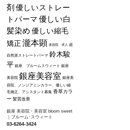
剤
優しいストレー
優しい白
トパーマ
髪染め
優しい縮毛
瀧本顕
矯正
超
美容院 求人
鈴木駿
自然派ストレートパーマ
平
銀座 ブルームスウィート
銀座
銀座美容室
美容院
銀座美
容院、ノンジアミンカラー、優しい縮
香草カラ
毛矯正、アシスタント募集
ー
髪質改善
銀座 美容院・美容室 bloom sweet
｜ブルーム･スウィート
03-6264-3424