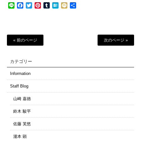
Line
Facebook
Twitter
Pinterest
Tumblr
Hatena
Mixi
共
有
« 前のページ
次のページ »
カテゴリー
Information
Staff Blog
山崎 嘉徳
鈴木 駿平
佐藤 芙悠
瀧本 顕