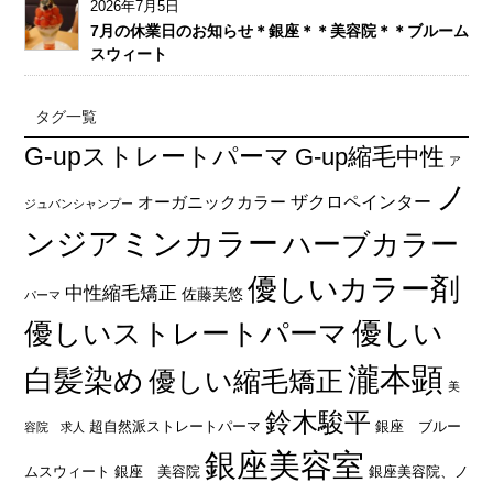
2026年7月5日
7月の休業日のお知らせ＊銀座＊＊美容院＊＊ブルーム
スウィート
タグ一覧
G-upストレートパーマ
G-up縮毛中性
ア
ノ
オーガニックカラー
ザクロペインター
ジュバンシャンプー
ンジアミンカラー
ハーブカラー
優しいカラー剤
中性縮毛矯正
佐藤芙悠
パーマ
優しい
優しいストレートパーマ
瀧本顕
白髪染め
優しい縮毛矯正
美
鈴木駿平
超自然派ストレートパーマ
銀座 ブルー
容院 求人
銀座美容室
ムスウィート
銀座 美容院
銀座美容院、ノ