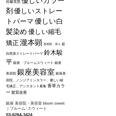
優しいカラー
佐藤芙悠
剤
優しいストレー
優しい白
トパーマ
髪染め
優しい縮毛
瀧本顕
矯正
超
美容院 求人
鈴木駿
自然派ストレートパーマ
平
銀座 ブルームスウィート
銀座
銀座美容室
美容院
銀座美
容院、ノンジアミンカラー、優しい縮
香草カラ
毛矯正、アシスタント募集
ー
髪質改善
銀座 美容院・美容室 bloom sweet
｜ブルーム･スウィート
03-6264-3424