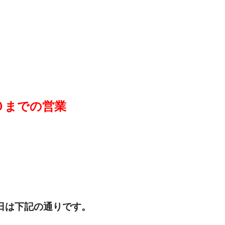
０まで
の営業
日は下記の通りです。