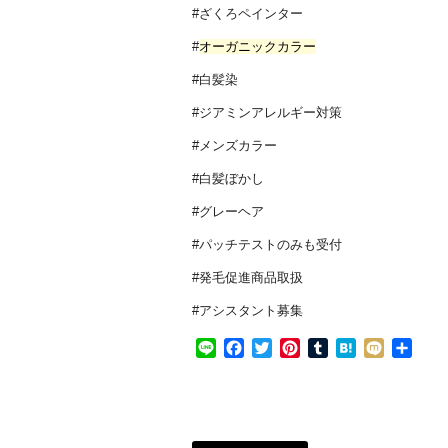
#ざくろペインター
#
オーガニックカラー
#白髪染
#ジアミンアレルギー対策
#メンズカラー
#白髪ぼかし
#グレーヘア
#パッチテストのみも受付
#発毛促進商品取扱
#アシスタント募集
Line
Facebook
Twitter
Pinterest
Tumblr
Hatena
Mixi
共
有