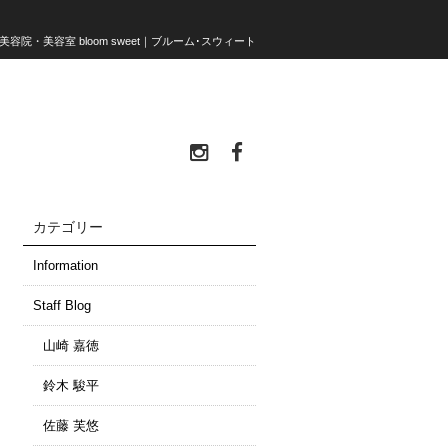
容院・美容室 bloom sweet｜ブルーム･スウィート
カテゴリー
Information
Staff Blog
山崎 嘉徳
鈴木 駿平
佐藤 芙悠