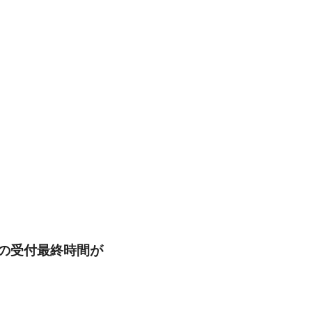
は
）の受付最終時間が
。