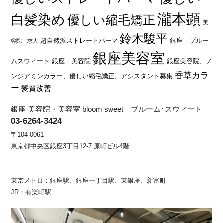
瀧本顕
白髪染め
優しい縮毛矯正
美
鈴木駿平
超自然派ストレートパーマ
銀座 ブルー
容院 求人
銀座美容室
ムスウィート
銀座 美容院
銀座美容院、ノ
香草カラ
ンジアミンカラー、優しい縮毛矯正、アシスタント募集
ー
髪質改善
銀座 美容院・美容室 bloom sweet｜ブルーム･スウィート
03-6264-3424
〒104-0061
東京都中央区銀座3丁目12-7 原町ビル4階
東京メトロ：銀座駅、銀座一丁目駅、東銀座、新富町
JR：有楽町駅