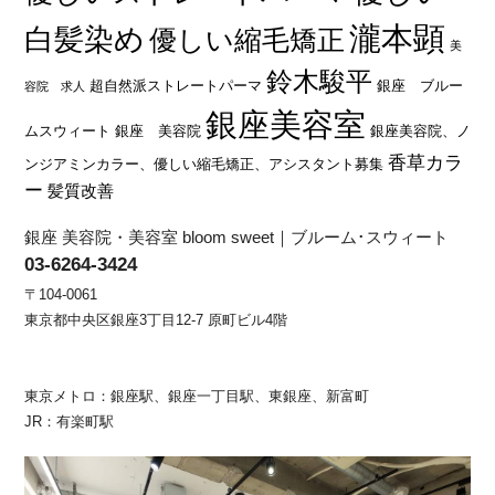
瀧本顕
白髪染め
優しい縮毛矯正
美
鈴木駿平
超自然派ストレートパーマ
銀座 ブルー
容院 求人
銀座美容室
ムスウィート
銀座 美容院
銀座美容院、ノ
香草カラ
ンジアミンカラー、優しい縮毛矯正、アシスタント募集
ー
髪質改善
銀座 美容院・美容室 bloom sweet｜ブルーム･スウィート
03-6264-3424
〒104-0061
東京都中央区銀座3丁目12-7 原町ビル4階
東京メトロ：銀座駅、銀座一丁目駅、東銀座、新富町
JR：有楽町駅