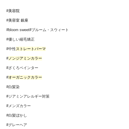
#
美容院
#
美容室
銀座
#bloom sweet#ブルーム・スウィート
#優しい縮毛矯正
#中性
ストレートパーマ
#
ノンジアミンカラー
#ざくろペインター
#
オーガニックカラー
#白髪染
#ジアミンアレルギー対策
#メンズカラー
#白髪ぼかし
#グレーヘア