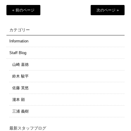
« 前のページ
次のページ »
カテゴリー
Information
Staff Blog
山崎 嘉徳
鈴木 駿平
佐藤 芙悠
瀧本 顕
三浦 義樹
最新スタッフブログ