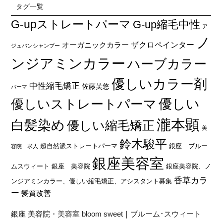
タグ一覧
G-upストレートパーマ
G-up縮毛中性
ア
ノ
オーガニックカラー
ザクロペインター
ジュバンシャンプー
ンジアミンカラー
ハーブカラー
優しいカラー剤
中性縮毛矯正
佐藤芙悠
パーマ
優しい
優しいストレートパーマ
瀧本顕
白髪染め
優しい縮毛矯正
美
鈴木駿平
超自然派ストレートパーマ
銀座 ブルー
容院 求人
銀座美容室
ムスウィート
銀座 美容院
銀座美容院、ノ
香草カラ
ンジアミンカラー、優しい縮毛矯正、アシスタント募集
ー
髪質改善
銀座 美容院・美容室 bloom sweet｜ブルーム･スウィート