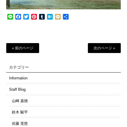
Line
Facebook
Twitter
Pinterest
Tumblr
Hatena
Mixi
共
有
« 前のページ
次のページ »
カテゴリー
Information
Staff Blog
山崎 嘉徳
鈴木 駿平
佐藤 芙悠