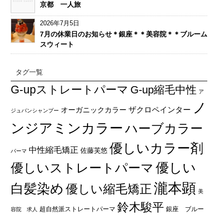
京都 一人旅
2026年7月5日
7月の休業日のお知らせ＊銀座＊＊美容院＊＊ブルーム
スウィート
タグ一覧
G-upストレートパーマ
G-up縮毛中性
ア
ノ
オーガニックカラー
ザクロペインター
ジュバンシャンプー
ンジアミンカラー
ハーブカラー
優しいカラー剤
中性縮毛矯正
佐藤芙悠
パーマ
優しい
優しいストレートパーマ
瀧本顕
白髪染め
優しい縮毛矯正
美
鈴木駿平
超自然派ストレートパーマ
銀座 ブルー
容院 求人