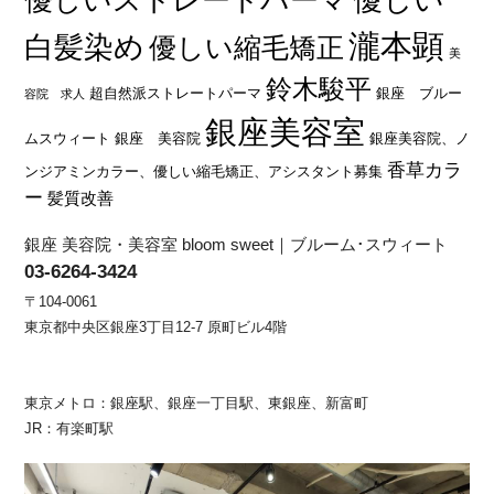
瀧本顕
白髪染め
優しい縮毛矯正
美
鈴木駿平
超自然派ストレートパーマ
銀座 ブルー
容院 求人
銀座美容室
ムスウィート
銀座 美容院
銀座美容院、ノ
香草カラ
ンジアミンカラー、優しい縮毛矯正、アシスタント募集
ー
髪質改善
銀座 美容院・美容室 bloom sweet｜ブルーム･スウィート
03-6264-3424
〒104-0061
東京都中央区銀座3丁目12-7 原町ビル4階
東京メトロ：銀座駅、銀座一丁目駅、東銀座、新富町
JR：有楽町駅