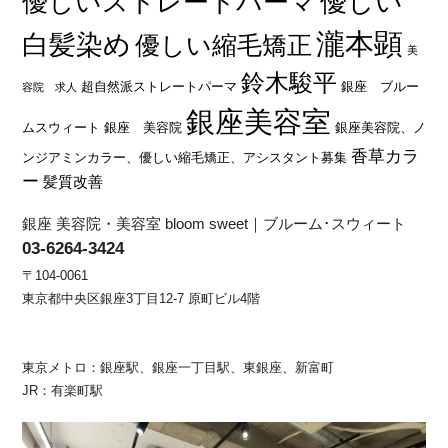
優しい
優しいストレートパーマ
瀧本顕
白髪染め
優しい縮毛矯正
美
鈴木駿平
超自然派ストレートパーマ
銀座 ブルー
容院 求人
銀座美容室
ムスウィート
銀座 美容院
銀座美容院、ノ
香草カラ
ンジアミンカラー、優しい縮毛矯正、アシスタント募集
ー
髪質改善
銀座 美容院・美容室 bloom sweet｜ブルーム･スウィート
03-6264-3424
〒104-0061
東京都中央区銀座3丁目12-7 原町ビル4階
東京メトロ：銀座駅、銀座一丁目駅、東銀座、新富町
JR：有楽町駅