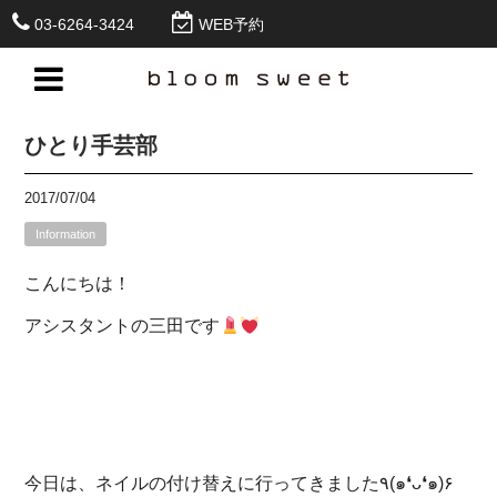
03-6264-3424
WEB予約
ひとり手芸部
2017/07/04
Information
こんにちは！
アシスタントの三田です
今日は、ネイルの付け替えに行ってきました٩(๑❛ᴗ❛๑)۶