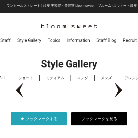
ワンカールストレート | 銀座 美容院・美容室 bloom sweet｜ブルーム･スウィート銀座 
Staff
Style Gallery
Topics
Information
Staff Blog
Recruit
Style Gallery
ALL
ショート
ミディアム
ロング
メンズ
アレン
★ ブックマークする
ブックマークを見る