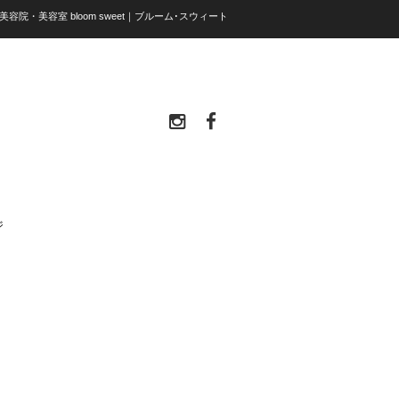
美容院・美容室 bloom sweet｜ブルーム･スウィート
ジ