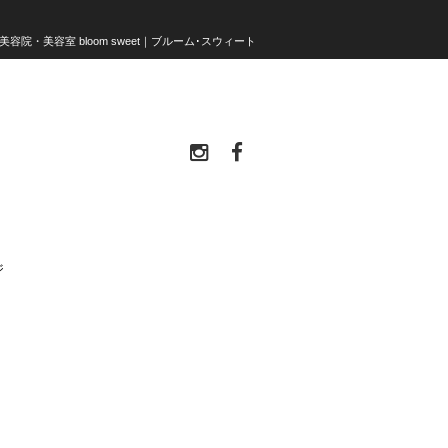
美容院・美容室 bloom sweet｜ブルーム･スウィート
ジ