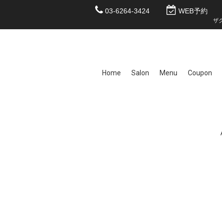
03-6264-3424
WEB予約
ザク
Home
Salon
Menu
Coupon