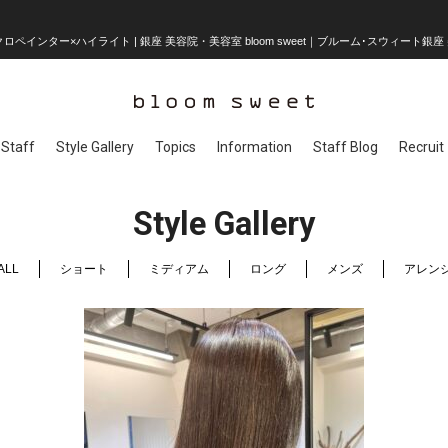
ロペインター×ハイライト | 銀座 美容院・美容室 bloom sweet｜ブルーム･スウィート銀座 
Staff
Style Gallery
Topics
Information
Staff Blog
Recruit
Style Gallery
ALL
ショート
ミディアム
ロング
メンズ
アレン