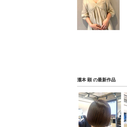
瀧本 顕 の最新作品