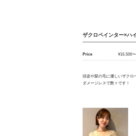
ザクロペインター×ハ
Price
¥16,500〜
頭皮や髪の毛に優しいザクロ
ダメージレスで艶々です！