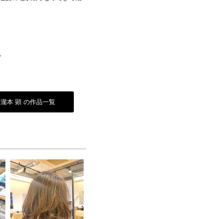
。
瀧本 顕 の作品一覧